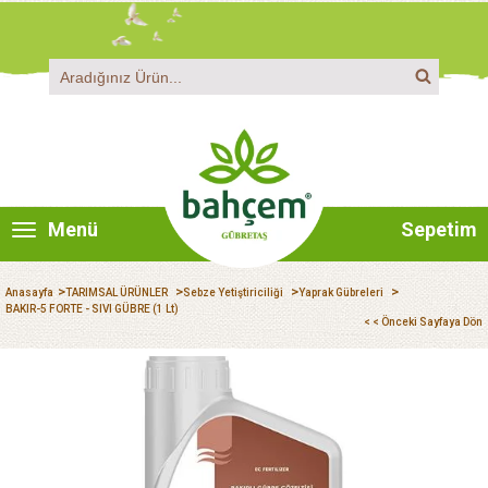
Menü
Sepetim
>
>
>
>
Anasayfa
TARIMSAL ÜRÜNLER
Sebze Yetiştiriciliği
Yaprak Gübreleri
BAKIR-5 FORTE - SIVI GÜBRE (1 Lt)
< < Önceki Sayfaya Dön