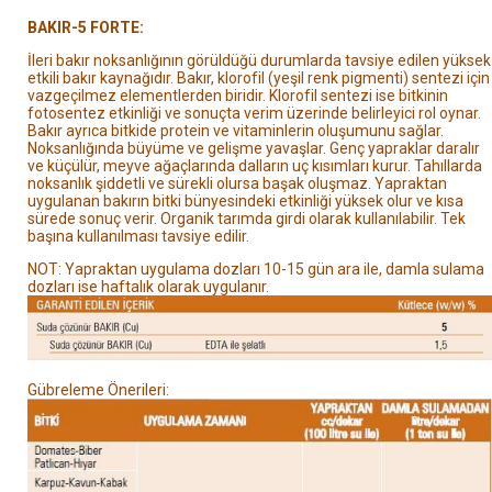
BAKIR-5 FORTE:
İleri bakır noksanlığının görüldüğü durumlarda tavsiye edilen yüksek
etkili bakır kaynağıdır.
Bakır, klorofil (yeşil renk pigmenti) sentezi için
vazgeçilmez elementlerden biridir. Klorofil sentezi
ise bitkinin
fotosentez etkinliği ve sonuçta verim üzerinde belirleyici rol oynar.
Bakır ayrıca bitkide protein
ve vitaminlerin oluşumunu sağlar.
Noksanlığında büyüme ve gelişme yavaşlar. Genç yapraklar daralır
ve
küçülür, meyve ağaçlarında dalların uç kısımları kurur. Tahıllarda
noksanlık şiddetli ve sürekli olursa başak
oluşmaz. Yapraktan
uygulanan bakırın bitki bünyesindeki etkinliği yüksek olur ve kısa
sürede sonuç verir.
Organik tarımda girdi olarak kullanılabilir. Tek
başına kullanılması tavsiye edilir.
NOT: Yapraktan uygulama dozları 10-15 gün ara ile, damla sulama
dozları ise haftalık olarak uygulanır.
Gübreleme Önerileri: