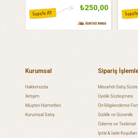
5,00
₺250,00
Kurumsal
Sipariş İşlemle
Hakkımızda
Mesafeli Satış Sözl
İletişim
Üyelik Sözleşmesi
Müşteri Hizmetleri
Ön Bilgilendirme Fo
Kurumsal Satış
Gizlilik ve Güvenlik
Ödeme ve Teslimat
İptal & İade Koşulları