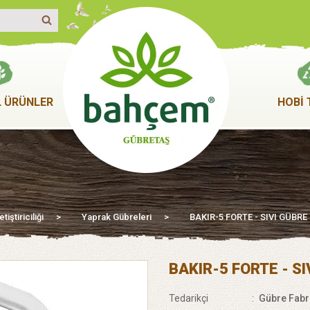
 ÜRÜNLER
HOBİ 
iştiriciliği
>
Yaprak Gübreleri
>
BAKIR-5 FORTE - SIVI GÜBRE (
BAKIR-5 FORTE - SIV
Tedarikçi
:
Gübre Fabri