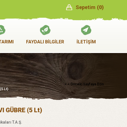
Sepetim
0
TARIMI
FAYDALI BİLGİLER
İLETİŞİM
< < Önceki Sayfaya Dön
5 Lt)
I GÜBRE (5 Lt)
kaları T.A.Ş.