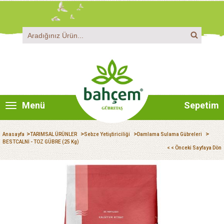
Menü
Sepetim
>
>
>
>
Anasayfa
TARIMSAL ÜRÜNLER
Sebze Yetiştiriciliği
Damlama Sulama Gübreleri
BESTCALNİ - TOZ GÜBRE (25 Kg)
< < Önceki Sayfaya Dön