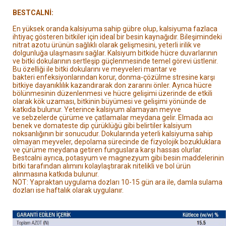
BESTCALNİ:
En yüksek oranda kalsiyuma sahip gübre olup, kalsiyuma fazlaca
ihtiyaç gösteren bitkiler
için ideal bir besin kaynağıdır. Bileşimindeki
nitrat azotu ürünün sağlıklı olarak gelişmesini, yeterli
irilik ve
dolgunluğa ulaşmasını sağlar. Kalsiyum bitkide hücre duvarlarının
ve bitki dokularının sertleşip
güçlenmesinde temel görevi üstlenir.
Bu özelliği ile bitki dokularını ve meyveleri mantar ve
bakteri
enfeksiyonlarından korur, donma-çözülme stresine karşı
bitkiye dayanıklılık kazandırarak don zararını
önler. Ayrıca hücre
bölünmesinin düzenlenmesi ve hücre gelişimi üzerinde de etkili
olarak kök uzaması,
bitkinin büyümesi ve gelişimi yönünde de
katkıda bulunur. Yeterince kalsiyum alamayan meyve
ve
sebzelerde çürüme ve çatlamalar meydana gelir. Elmada acı
benek ve domateste dip çürüklüğü gibi
belirtiler kalsiyum
noksanlığının bir sonucudur. Dokularında yeterli kalsiyuma sahip
olmayan meyveler,
depolama sürecinde de fizyolojik bozukluklara
ve çürüme meydana getiren funguslara karşı hassas
olurlar.
Bestcalni ayrıca, potasyum ve magnezyum gibi besin maddelerinin
bitki tarafından alımını
kolaylaştırarak nitelikli ve bol ürün
alınmasına katkıda bulunur.
NOT: Yapraktan uygulama dozları 10-15 gün ara ile, damla sulama
dozları ise haftalık olarak uygulanır.