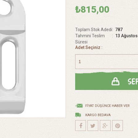
₺815,00
Toplam Stok Adedi
:
787
Tahmini Teslim
:
13 Ağusto
Süresi
Adet Seçiniz :
FIYAT DÜŞÜNCE HABER VER
KARGO BEDAVA