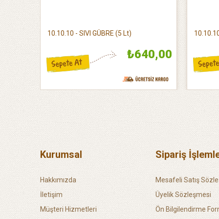
 Lt)
10.10.10 - SIVI GÜBRE (5 Lt)
10.10.10
50,00
₺640,00
Kurumsal
Sipariş İşlemle
Hakkımızda
Mesafeli Satış Sözl
İletişim
Üyelik Sözleşmesi
Müşteri Hizmetleri
Ön Bilgilendirme Fo