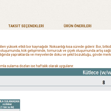
TAKSİT SEÇENEKLERİ
ÜRÜN ÖNERILERI
len yüksek etkili bor kaynağıdır. Noksanlığı
kısa sürede giderir. Bor, bitk
ın oluşumunda, kök gelişiminde, tomurcuk ve çiçek oluşumunda
artış sağ
anlığında yapraklarda ve meyvelerde doku ve şekil bozukluğu, gövde me
la sulama dozları ise haftalık olarak uygulanır.