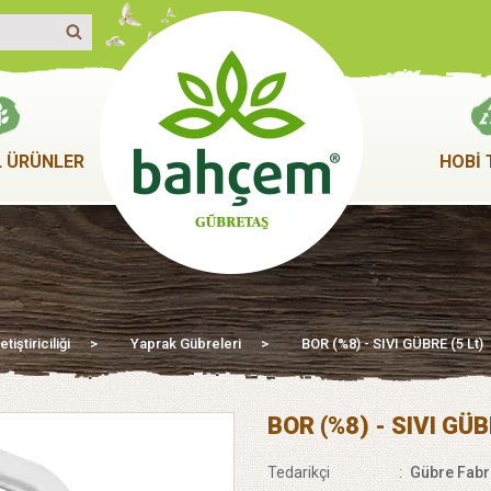
 ÜRÜNLER
HOBİ 
iştiriciliği
>
Yaprak Gübreleri
>
BOR (%8) - SIVI GÜBRE (5 Lt)
BOR (%8) - SIVI GÜB
Tedarikçi
:
Gübre Fabri