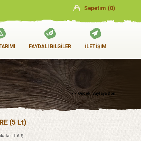
Sepetim
0
TARIMI
FAYDALI BİLGİLER
İLETİŞİM
< < Önceki Sayfaya Dön
RE (5 Lt)
kaları T.A.Ş.