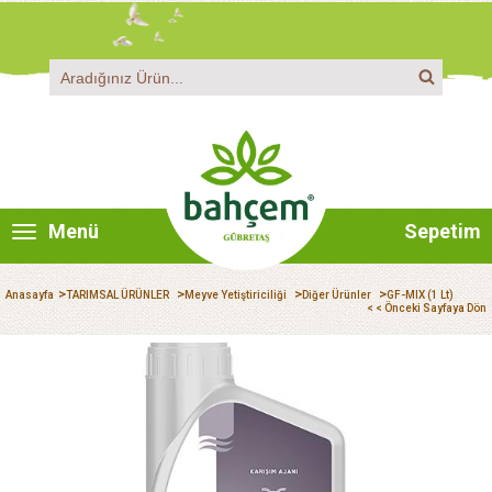
Menü
Sepetim
>
>
>
>
Anasayfa
TARIMSAL ÜRÜNLER
Meyve Yetiştiriciliği
Diğer Ürünler
GF-MIX (1 Lt)
< < Önceki Sayfaya Dön