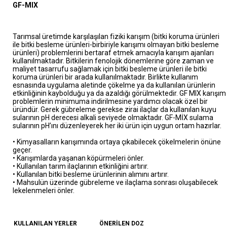
GF-MIX
Tarımsal üretimde karşılaşılan fiziki karışım (bitki koruma ürünleri
ile bitki besleme ürünleri-birbiriyle karışımı olmayan bitki besleme
ürünleri) problemlerini bertaraf etmek amacıyla karışım ajanları
kullanılmaktadır. Bitkilerin fenolojik dönemlerine göre zaman ve
maliyet tasarrufu sağlamak için bitki besleme ürünleri ile bitki
koruma ürünleri bir arada kullanılmaktadır. Birlikte kullanım
esnasında uygulama aletinde çökelme ya da kullanılan ürünlerin
etkinliğinin kaybolduğu ya da azaldığı görülmektedir. GF MIX karışım
problemlerin minimuma indirilmesine yardımcı olacak özel bir
üründür. Gerek gübreleme gerekse zirai ilaçlar da kullanılan kuyu
sularının pH derecesi alkali seviyede olmaktadır. GF-MİX sulama
sularının pH’ını düzenleyerek her iki ürün için uygun ortam hazırlar.
• Kimyasalların karışımında ortaya çıkabilecek çökelmelerin önüne
geçer.
• Karışımlarda yaşanan köpürmeleri önler.
• Kullanılan tarım ilaçlarının etkinliğini artırır.
• Kullanılan bitki besleme ürünlerinin alımını artırır.
• Mahsulün üzerinde gübreleme ve ilaçlama sonrası oluşabilecek
lekelenmeleri önler.
KULLANILAN YERLER
ÖNERİLEN DOZ