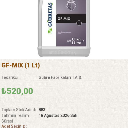
GF-MIX (1 Lt)
Tedarikçi
:
Gübre Fabrikaları T.A.Ş.
₺520,00
Toplam Stok Adedi
:
883
Tahmini Teslim
:
18 Ağustos 2026 Salı
Süresi
Adet Seçiniz :