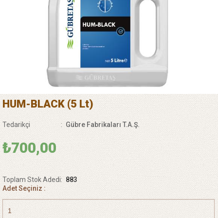
HUM-BLACK (5 Lt)
Tedarikçi
:
Gübre Fabrikaları T.A.Ş.
₺700,00
Toplam Stok Adedi
:
883
Adet Seçiniz :