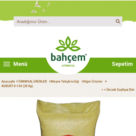
Menü
Sepetim
>
>
>
>
Anasayfa
TARIMSAL ÜRÜNLER
Meyve Yetiştiriciliği
Diğer Ürünler
KÜKÜRT D-100 (25 Kg)
< < Önceki Sayfaya Dön