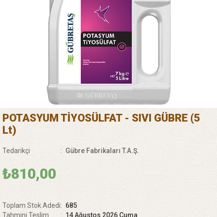
POTASYUM TİYOSÜLFAT - SIVI GÜBRE (5
Lt)
Tedarikçi
:
Gübre Fabrikaları T.A.Ş.
₺810,00
Toplam Stok Adedi
:
685
Tahmini Teslim
:
14 Ağustos 2026 Cuma