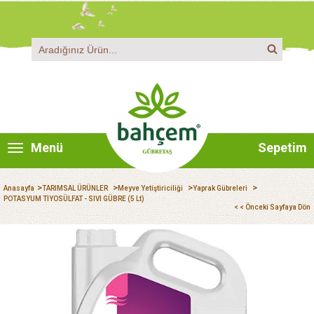
Menü
Sepetim
>
>
>
>
Anasayfa
TARIMSAL ÜRÜNLER
Meyve Yetiştiriciliği
Yaprak Gübreleri
POTASYUM TİYOSÜLFAT - SIVI GÜBRE (5 Lt)
< < Önceki Sayfaya Dön