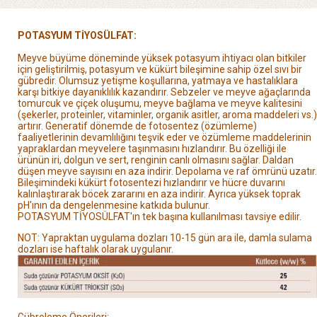
POTASYUM TİYOSÜLFAT:
Meyve büyüme döneminde yüksek potasyum ihtiyacı olan bitkiler
için
geliştirilmiş, potasyum ve kükürt bileşimine sahip özel sıvı bir
gübredir. Olumsuz yetişme koşullarına,
yatmaya ve hastalıklara
karşı bitkiye dayanıklılık kazandırır. Sebzeler ve meyve ağaçlarında
tomurcuk ve
çiçek oluşumu, meyve bağlama ve meyve kalitesini
(şekerler, proteinler, vitaminler, organik asitler, aroma
maddeleri vs.)
artırır. Generatif dönemde de fotosentez (özümleme)
faaliyetlerinin devamlılığını teşvik
eder ve özümleme maddelerinin
yapraklardan meyvelere taşınmasını hızlandırır. Bu özelliği ile
ürünün
iri, dolgun ve sert, renginin canlı olmasını sağlar. Daldan
düşen meyve sayısını en aza indirir. Depolama
ve raf ömrünü uzatır.
Bileşimindeki kükürt fotosentezi hızlandırır ve hücre duvarını
kalınlaştırarak böcek
zararını en aza indirir. Ayrıca yüksek toprak
pH'ının da dengelenmesine katkıda bulunur.
POTASYUM
TİYOSÜLFAT'ın tek başına kullanılması tavsiye edilir.
NOT: Yapraktan uygulama dozları 10-15 gün ara ile, damla sulama
dozları ise haftalık olarak uygulanır.
Gübreleme Önerileri: