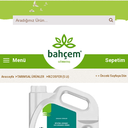
Menü
Sepetim
>
>
< < Önceki Sayfaya Dön
Anasayfa
TARIMSAL ÜRÜNLER
RİZOSFER (5 Lt)