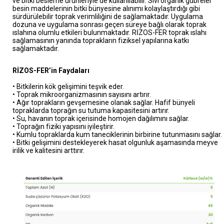
ve bitki besleme ürünleriyle de kullanılabilir. Sıvı organik gübreler
besin maddelerinin bitki bünyesine alınımı kolaylaştırdığı gibi
sürdürülebilir toprak verimliliğini de sağlamaktadır. Uygulama
dozuna ve uygulama sonrası geçen süreye bağlı olarak toprak
ıslahına olumlu etkileri bulunmaktadır. RİZOS-FER toprak ıslahı
sağlamasının yanında toprakların fiziksel yapılarına katkı
sağlamaktadır.
RİZOS-FER’in Faydaları
• Bitkilerin kök gelişimini teşvik eder.
• Toprak mikroorganizmasının sayısını artırır.
• Ağır toprakların gevşemesine olanak sağlar. Hafif bünyeli
topraklarda toprağın su tutuma kapasitesini artırır.
• Su, havanın toprak içerisinde homojen dağılımını sağlar.
• Toprağın fiziki yapısını iyileştirir.
• Kumlu topraklarda kum taneciklerinin birbirine tutunmasını sağlar.
• Bitki gelişimini destekleyerek hasat olgunluk aşamasında meyve
irilik ve kalitesini arttırır.