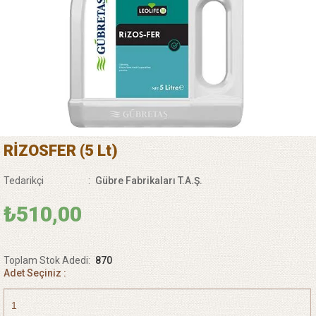
RİZOSFER (5 Lt)
Tedarikçi
:
Gübre Fabrikaları T.A.Ş.
₺510,00
Toplam Stok Adedi
:
870
Adet Seçiniz :