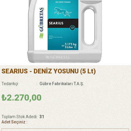
SEARIUS - DENİZ YOSUNU (5 Lt)
Tedarikçi
:
Gübre Fabrikaları T.A.Ş.
₺2.270,00
Toplam Stok Adedi
:
31
Adet Seçiniz :