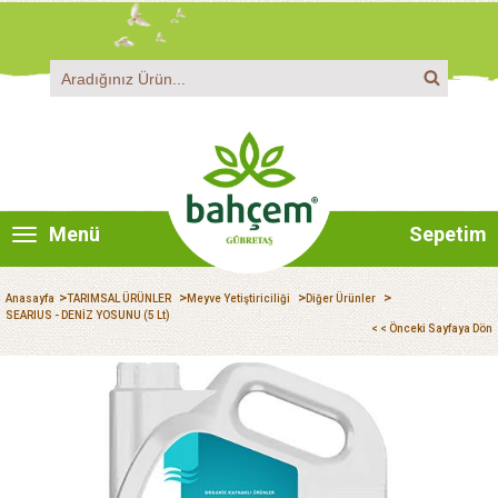
Menü
Sepetim
>
>
>
>
Anasayfa
TARIMSAL ÜRÜNLER
Meyve Yetiştiriciliği
Diğer Ürünler
SEARIUS - DENİZ YOSUNU (5 Lt)
< < Önceki Sayfaya Dön