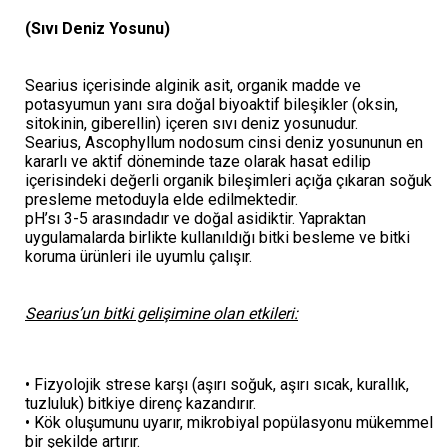
(Sıvı Deniz Yosunu)
Searius içerisinde alginik asit, organik madde ve
potasyumun yanı sıra doğal biyoaktif bileşikler (oksin,
sitokinin, giberellin) içeren sıvı deniz yosunudur.
Searius, Ascophyllum nodosum cinsi deniz yosununun en
kararlı ve aktif döneminde taze olarak hasat edilip
içerisindeki değerli organik bileşimleri açığa çıkaran soğuk
presleme metoduyla elde edilmektedir.
pH’sı 3-5 arasındadır ve doğal asidiktir. Yapraktan
uygulamalarda birlikte kullanıldığı bitki besleme ve bitki
koruma ürünleri ile uyumlu çalışır.
Searius’un bitki gelişimine olan etkileri:
• Fizyolojik strese karşı (aşırı soğuk, aşırı sıcak, kurallık,
tuzluluk) bitkiye direnç kazandırır.
• Kök oluşumunu uyarır, mikrobiyal popülasyonu mükemmel
bir şekilde artırır.